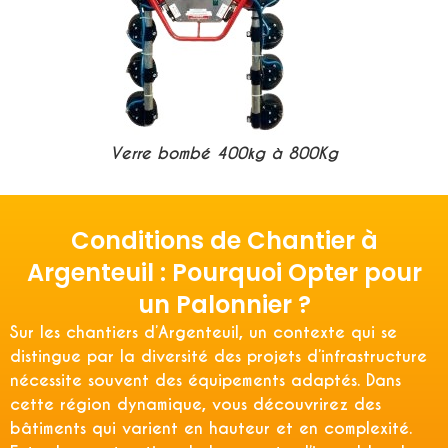
Verre bombé 400kg à 800Kg
Conditions de Chantier à
Argenteuil : Pourquoi Opter pour
un Palonnier ?
Sur les chantiers d’Argenteuil, un contexte qui se
distingue par la diversité des projets d’infrastructure
nécessite souvent des équipements adaptés. Dans
cette région dynamique, vous découvrirez des
bâtiments qui varient en hauteur et en complexité.