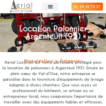
01 34 42 70 57
Location Palonnier
Argenteuil (95)
Manutention > Palonnier
Aerial Location est votre partenaire privilégié pour
la location de palonniers à Argenteuil (95). Située en
plein cœur du Val-d’Oise, notre entreprise se
spécialise dans la fourniture d’équipements de levage
adaptés à divers chantiers. Que vous soyez un
professionnel du bâtiment, un artisan ou un
entrepreneur local, nous comprenons l’importance de
travailler avec des équipements fiables et efficaces.