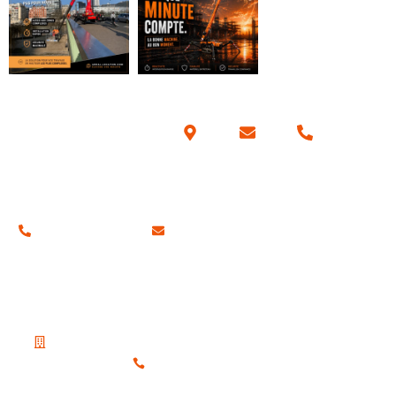
Coordonnées
01 34 42 70 57
contact@aerial-location.com
Nos adresses
Notre siège social
19 Place du Petit Martroy, 95300 Pontoise
01 30 38 65 80