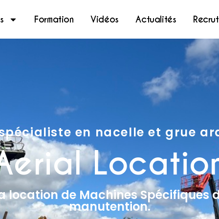
s
Formation
Vidéos
Actualités
Recru
spécialiste en nacelle et grue a
Aerial Locatio
 la location de Machines Spécifiques d
manutention.