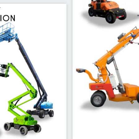
conception ergonomique, 
les environnements les pl
conçus pour optimiser la
palonniers, chariots t
la manipulation de matéria
Solutions de manutention 
Maté
t une élévation sécurisée.
aux de maintenance, de
ptionnelles. Que vous ayez
droits et camions nacelles
'élévation. Nos nacelles
ion