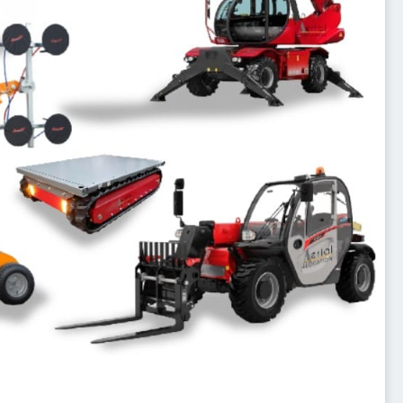
nos engins de manutention vous permettent de travailler
us exigeants. Grâce à leur technologie de pointe et à leur
 productivité et la sécurité de vos opérations, même dans
élescopiques et chariots de transport sont spécialement
ux sur vos chantiers. Nos chariots rotatifs, robots de pose,
robustes et polyvalentes pour faciliter le déplacement et
riel de manutention