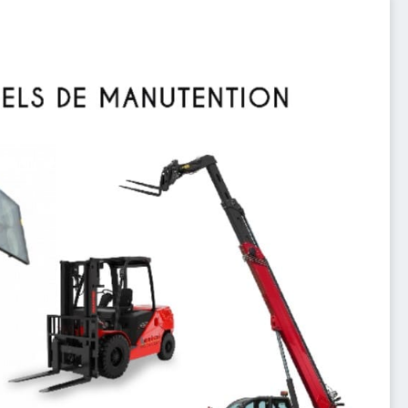
En savoir plus
performance.
fectuée avec le plus haut niveau de sécurité et de
ier vous offre une flexibilité maximale, garantissant que
 de vos projets. De plus, leur adaptabilité aux différentes
 efficacité inégalées, réduisant ainsi les temps d'arrêt et