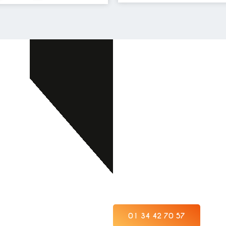
Une équipe d
qualifiés
Notre équipe de professionn
solutions adaptées et sur me
opérations. Que vous soyez d
autre secteur nécessitant d
manutention
,
AERIAL LOCAT
01 34 42 70 57