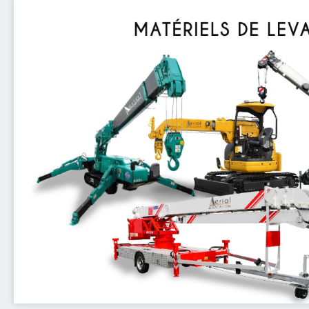
En savoir plus
en toute sécurité et avec une efficacité maximale po
maniabilité, nos engins de levage permettent d’effectue
précision en espaces restreints ou difficiles d'accès. Grâ
grue araignées, grues lentes et grues remorques sont id
Gamme complète d'engins de levage adaptés à tous vos 
Matériel de lev