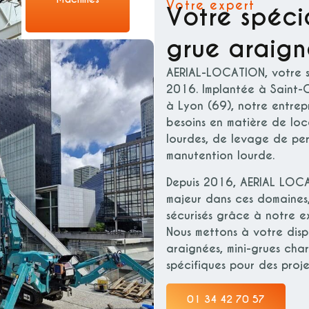
Votre expert
Votre spécia
grue araig
AERIAL-LOCATION
, votre 
2016. Implantée à Saint-O
à Lyon (69), notre entrep
besoins en matière de lo
lourdes, de levage de per
manutention lourde.
Depuis 2016,
AERIAL LOC
majeur dans ces domaines,
sécurisés grâce à notre e
Nous mettons à votre dis
araignées, mini-grues cha
spécifiques pour des proje
01 34 42 70 57