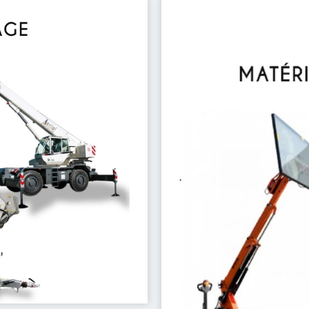
ur tout vos chantiers.
r des opérations de levage
ce à leur compacité et leur
éales pour les travaux de
besoins. Nos mini grues,
age
chaque tâche est ef
configurations de chant
augmentant la rentabilité
avec une précision et une