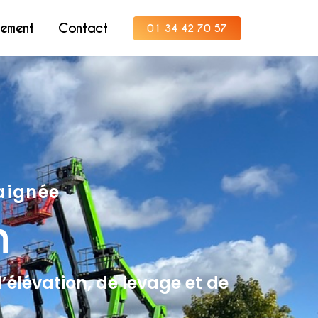
tement
Contact
01 34 42 70 57
raignée
n
’élévation, de levage et de