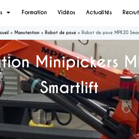
s
Formation
Vidéos
Actualités
Recru
cueil
»
Manutention
»
Robot de pose
»
Robot de pose MPK20 Smarl
tion Minipickers 
Smartlift