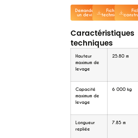
Demander
Fiche
Fi
un devis
technique
constr
Caractéristiques
techniques
Hauteur
25.80 m
maximum de
levage
Capacité
6 000 kg
maximum de
levage
Longueur
7.85 m
repliée