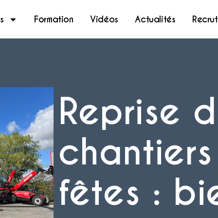
s
Formation
Vidéos
Actualités
Recru
Reprise 
chantiers
fêtes : bi