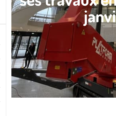
r
janv