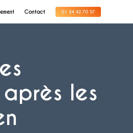
tement
Contact
01 34 42 70 57
des
 après les
en