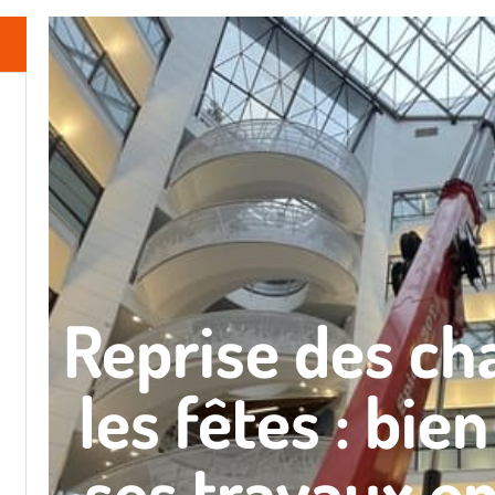
Reprise des ch
les fêtes : bi
ses travaux e