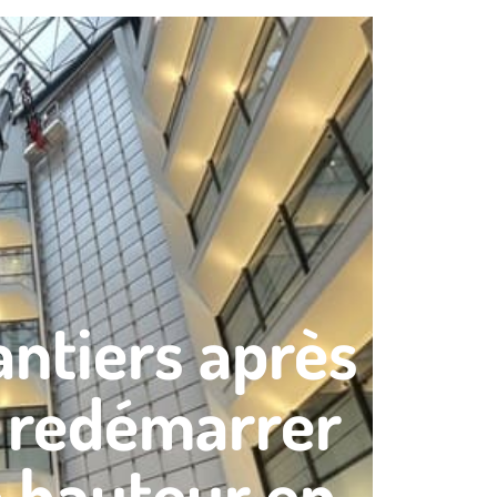
antiers après
en redémarrer
n hauteur en