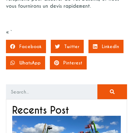
vous fournirons un devis rapidement.
« `
Facebook
Twitter
LinkedIn
WhatsApp
Pinterest
Recents Post
U
ma