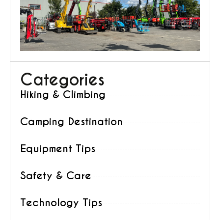
é
p
t
h
Categories
Hiking & Climbing
Camping Destination
Equipment Tips
Safety & Care
Technology Tips