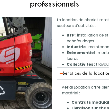
professionnels
La location de chariot rot
secteurs d’activités :
BTP
: installation de 
échafaudages
Industrie
: maintenanc
Événementiel
: mont
lourds
Collectivités
: travau
Bénéfices de la locatio
Aerial Location offre bie
matériel :
Contrats modula
Livraison sur chan