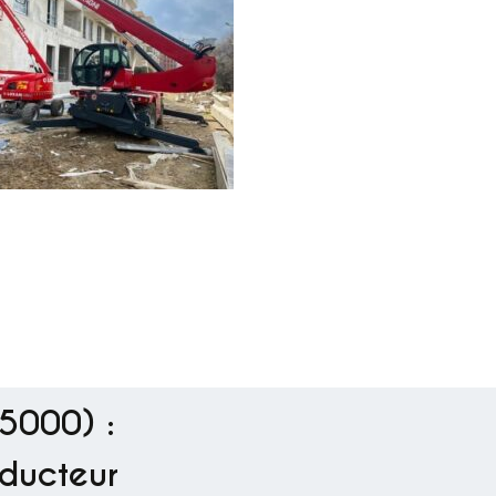
95000) :
nducteur