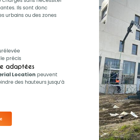
e charges sans nécessiter
tes. Ils sont donc
es urbains ou des zones
surélevée
le précis
ge adaptées
erial Location
peuvent
eindre des hauteurs jusqu’à
re