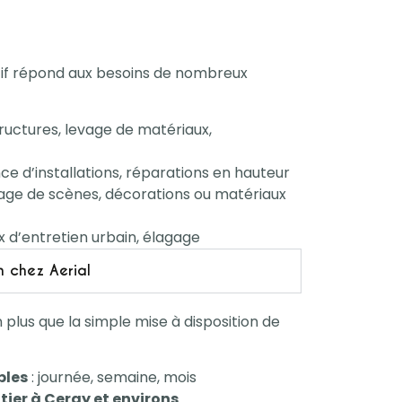
atif répond aux besoins de nombreux
structures, levage de matériaux,
e d’installations, réparations en hauteur
age de scènes, décorations ou matériaux
x d’entretien urbain, élagage
n chez Aerial
n plus que la simple mise à disposition de
bles
: journée, semaine, mois
tier à Cergy et environs