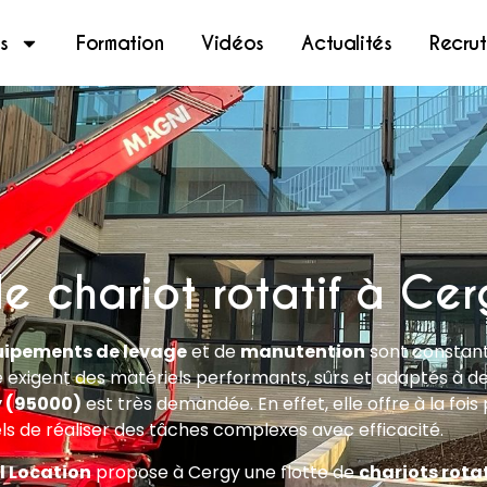
s
Formation
Vidéos
Actualités
Recru
e chariot rotatif à Ce
ipements de levage
et de
manutention
sont constants
e exigent des matériels performants, sûrs et adaptés à de
y (95000)
est très demandée. En effet, elle offre à la fois
s de réaliser des tâches complexes avec efficacité.
l Location
propose à Cergy une flotte de
chariots rotat