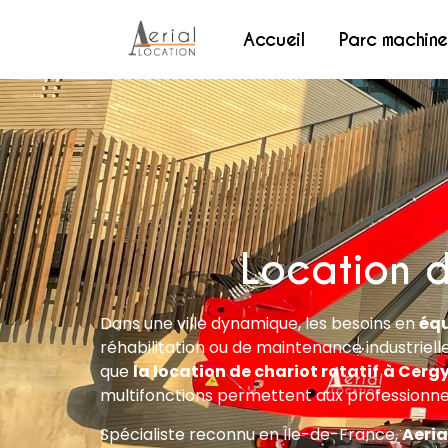
Accueil
Parc machine
Location d
Dans une ville dynamique, les besoins en
équ
réhabilitation ou de maintenance industriell
que
la location de chariot rotatif
à Cerg
multifonctions permettent aux professionnel
Spécialiste reconnu en Île-de-France,
Aeria