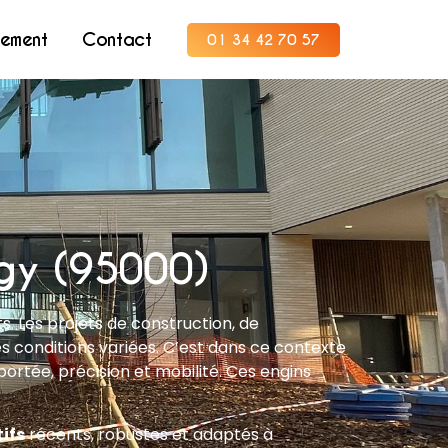
tement
Contact
01 34 42 70 57
rgy (95000)
. Les projets de construction, de
s conditions variées. C’est dans ce contexte
 portée, précision et mobilité. Ces engins
ifs
récents, robustes et adaptés à