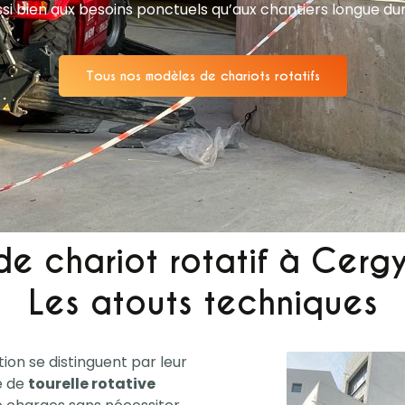
si bien aux besoins ponctuels qu’aux chantiers longue 
Tous nos modèles de chariots rotatifs
de chariot rotatif à Cergy
Les atouts techniques
tion se distinguent par leur
e de
tourelle rotative