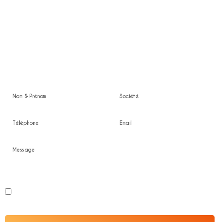
Nous intervenons sur toute la zone Ile de France
Location en Ile de France
Devis gratuit
En soumettant ce formulaire, j'accepte que les informations saisies soient
exploitées dans le cadre de la relation professionnelle confidentielle.