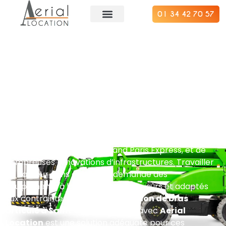
01 34 42 70 57
Location de bras
articulé à Saint-Denis
(93200)
Ville en pleine mutation,
Saint-Denis
concentre les
grands projets du Grand Paris, accueillant le village
olympique, des gares du Grand Paris Express, et de
nombreuses rénovations d’infrastructures. Travailler
en hauteur dans cette ville demande des
équipements à la fois performants, sûrs et adaptés
aux contraintes urbaines. La
location de bras
articulé à Saint-Denis (93200)
avec
Aerial
Location
est une solution adéquate pour ces