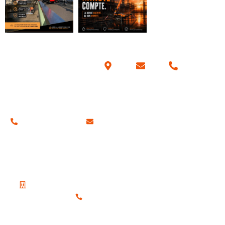
Coordonnées
01 34 42 70 57
contact@aerial-location.com
Nos adresses
Notre siège social
19 Place du Petit Martroy, 95300 Pontoise
01 30 38 65 80
Notre agence sur la région parisienne