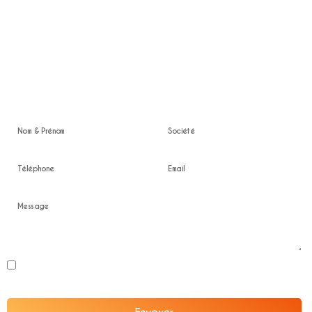
Nous intervenons sur toute la zone Ile de France
Location en Ile de France
Devis gratuit
En soumettant ce formulaire, j'accepte que les informations saisies soient
exploitées dans le cadre de la relation professionnelle confidentielle.
Envoyer