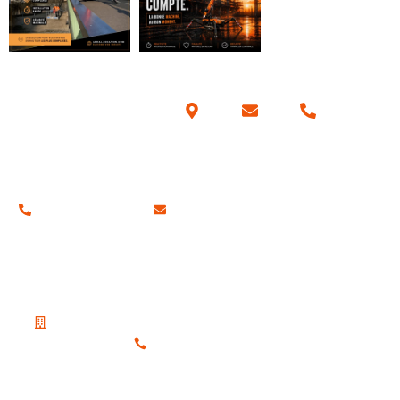
Coordonnées
01 34 42 70 57
contact@aerial-location.com
Nos adresses
Notre siège social
19 Place du Petit Martroy, 95300 Pontoise
01 30 38 65 80
Notre agence sur la région parisienne