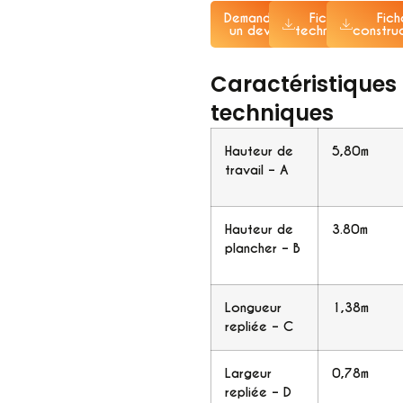
Demander
Fiche
Fich
un devis
technique
constru
Caractéristiques
techniques
Hauteur de
5,80m
travail – A
Hauteur de
3.80m
plancher – B
Longueur
1,38m
repliée – C
Largeur
0,78m
repliée – D