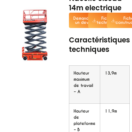
14m electrique
Demander
Fiche
Fich
un devis
technique
constru
Caractéristiques
techniques
Hauteur
13,9m
maximum
de travail
– A
Hauteur
11,9m
de
plateforme
– B