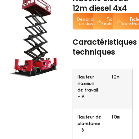
12m diesel 4x4
Demander
Fiche
Fich
un devis
technique
constru
Caractéristiques
techniques
Hauteur
12m
maximum
de travail
– A
Hauteur de
10m
plateforme
– B