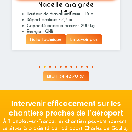
Nacelle araignée
15m
Hauteur de travail maximum : 15 m
Déport maximum : 7,4 m
Capacité maximum panier : 200 kg
Énergie : GNR
Fiche technique
En savoir plus
01 34 42 70 57
Intervenir efficacement sur les
chantiers proches de l’aéroport
À Tremblay-en-France, les chantiers peuvent souvent
se situer à proximité de l’aéroport Charles de Gaulle,