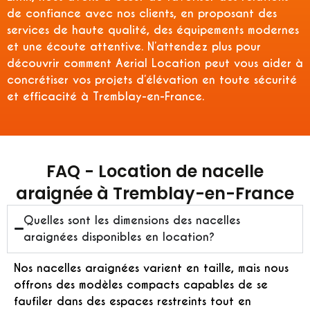
de confiance avec nos clients, en proposant des
services de haute qualité, des équipements modernes
et une écoute attentive. N’attendez plus pour
découvrir comment Aerial Location peut vous aider à
concrétiser vos projets d’élévation en toute sécurité
et efficacité à Tremblay-en-France.
FAQ - Location de nacelle
araignée à Tremblay-en-France
Quelles sont les dimensions des nacelles
araignées disponibles en location?
Nos nacelles araignées varient en taille, mais nous
offrons des modèles compacts capables de se
faufiler dans des espaces restreints tout en