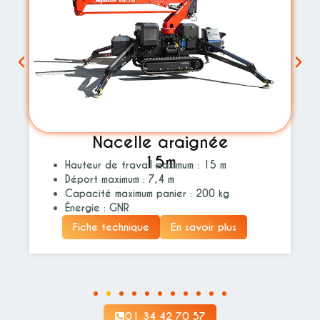
Nacelle araignée
15m
Hauteur de travail maximum : 15 m
Déport maximum : 7,4 m
Capacité maximum panier : 200 kg
Énergie : GNR
Fiche technique
En savoir plus
01 34 42 70 57