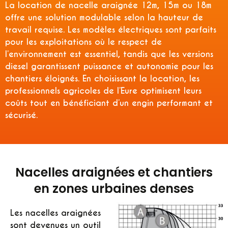
La
location de nacelle araignée 12m, 15m ou 18m
offre une solution modulable selon la hauteur de
travail requise. Les modèles électriques sont parfaits
pour les exploitations où le respect de
l’environnement est essentiel, tandis que les versions
diesel garantissent puissance et autonomie pour les
chantiers éloignés. En choisissant la location, les
professionnels agricoles de l’Eure optimisent leurs
coûts tout en bénéficiant d’un engin performant et
sécurisé.
Nacelles araignées et chantiers
en zones urbaines denses
Les nacelles araignées
sont devenues un outil