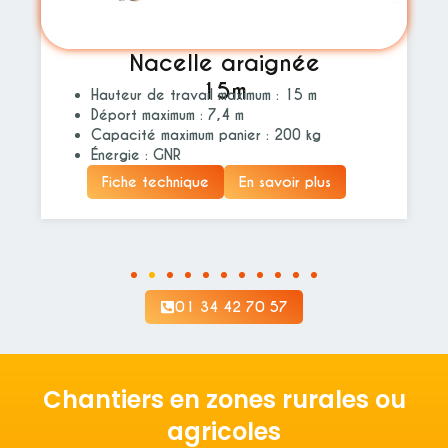
Nacelle araignée
15m
Hauteur de travail maximum : 15 m
Déport maximum : 7,4 m
Capacité maximum panier : 200 kg
Énergie : GNR
Fiche technique
En savoir plus
01 34 42 70 57
Chantiers en zones rurales ou
agricoles