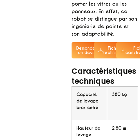
porter les vitres ou les
panneaux. En effet, ce
robot se distingue par son
ingénierie de pointe et
son adaptabilité.
Demander
Fiche
Fi
un devis
technique
constr
Caractéristiques
techniques
Capacité
380 kg
de levage
bras entré
Hauteur de
2.80 m
levage