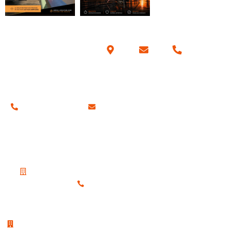
Coordonnées
01 34 42 70 57
contact@aerial-location.com
Nos adresses
Notre siège social
19 Place du Petit Martroy, 95300 Pontoise
01 30 38 65 80
Notre agence sur la région parisienne
5 rue de la Garenne, 95310 Saint-Ouen-l’Aumône