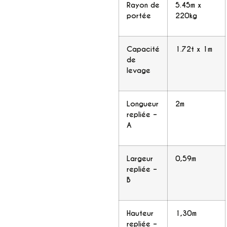
Rayon de
5.45m x
portée
220kg
Capacité
1.72t x 1m
de
levage
Longueur
2m
repliée –
A
Largeur
0,59m
repliée –
B
Hauteur
1,30m
repliée –