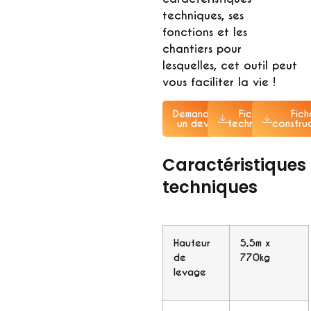
techniques, ses
fonctions et les
chantiers pour
lesquelles, cet outil peut
vous faciliter la vie !
Demander
Fiche
Fich
un devis
technique
constru
Caractéristiques
techniques
Hauteur
5,5m x
de
770kg
levage