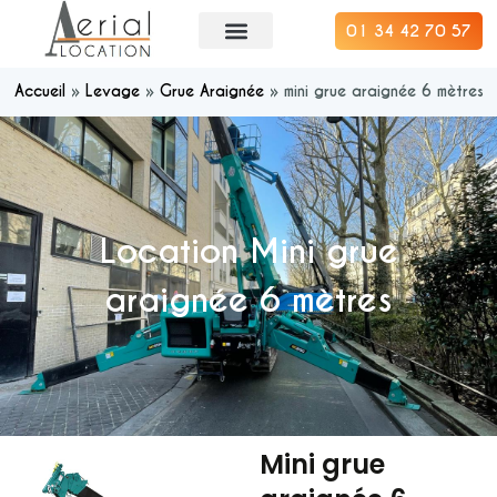
01 34 42 70 57
Accueil
»
Levage
»
Grue Araignée
»
mini grue araignée 6 mètres
Location Mini grue
araignée 6 mètres
Mini grue