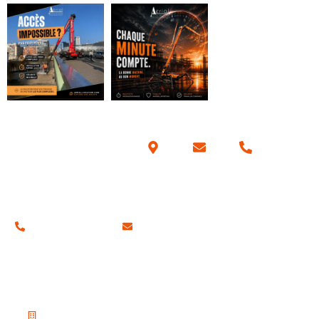
Coordonnées
01 34 42 70 57
contact@aerial-location.com
Nos adresses
Notre siège social
19 Place du Petit Martroy, 95300 Pontoise